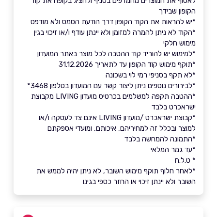
לאסוף את המוצרים מהמדפים בסניף ולהציג בקופה את קוד
הקופון שבידך
*יש להראות את הקוד הקופון דרך הודעת הסמס ולא מודפס
*הקוד לא ניתן להמרה למזומן ולא יינתן עודף ו/או זיכוי בגין
מימוש חלקי
*למימוש יש להוריד קוד ההטבה לכל מוצר באתר המועדון
*תוקף מימוש קוד הקופון עד לתאריך 31.12.2026
*לא תקף בסניפי רמי לוי בשכונה
*לבירורים נוספים ניתן ליצור קשר עם המועדון בטלפון 3468*
*ההטבה תקפה למשלמים בכרטיס מועדון LIVING מקבוצת
ישראכרט בלבד
*קבוצת ישראכרט /מועדון LIVING אינם צד לעסקה ו/או
למוצר ובכלל זה למחיריהם, איכותם, ומועדי אספקתם
*התמונה להמחשה בלבד
*עד גמר המלאי
* ט.ל.ח
*לאחר חלוף תוקף מימוש השובר, לא ניתן יהיה לממש את
השובר ולא יינתן זיכוי או החזר כספי בגינו