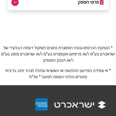
פרטי הספק
שם מלא
*
טלפון
*
* הנפקת הכרטיס וגובה המסגרת נתונים לשיקול דעתה הבלעדי של
ישראכרט בע"מ ו/או פרימיום אקספרס בע"מ ו/או ישראכרט מימון בע"מ
ו/או הבנק המנפיק
אימייל
*
* אי עמידה בפירעון ההלוואה או האשראי עלולה לגרור חיוב בריבית
פיגורים והליכי הוצאה לפועל * טל"ח
נושא
*
אנא חזרו אלי בקשר ל...
הודעה
*