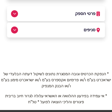
פרטי הספק
052-4177480
|
08-9401352
סניפים
נס ציונה
שם מלא
*
הפטיש 6
08-9401352
טלפון
*
* הנפקת הכרטיס וגובה המסגרת נתונים לשיקול דעתה הבלעדי של
ישראכרט בע"מ ו/או פרימיום אקספרס בע"מ ו/או ישראכרט מימון בע"מ
אימייל
*
ו/או הבנק המנפיק
* אי עמידה בפירעון ההלוואה או האשראי עלולה לגרור חיוב בריבית
נושא
*
פיגורים והליכי הוצאה לפועל * טל"ח
אנא חזרו אלי בקשר ל...