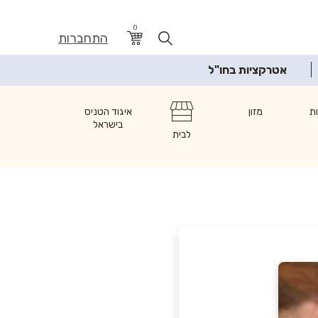
0
התחברות
אטרקציות בחו"ל
ת
מזון
איגוד הטניס
בישראל
לבית