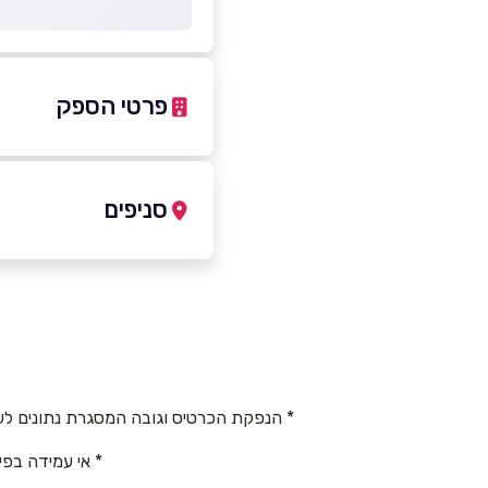
פרטי הספק
077-4510310
סניפים
נהריה
שם מלא
*
הגעתון 28, קניו
שדרות הגעתון 28
טלפון
*
077-4510310
* הנפקת הכרטיס וגובה המסגרת נתונים לש
נושא
*
* אי עמידה בפי
אנא חזרו אלי בקשר ל...