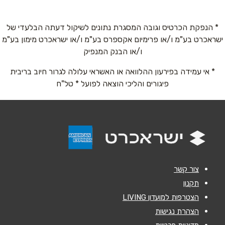
077-4316217
שם מלא
*
* הנפקת הכרטיס וגובה המסגרת נתונים לשיקול דעתה הבלעדי של
ישראכרט בע"מ ו/או פרימיום אקספרס בע"מ ו/או ישראכרט מימון בע"מ
טלפון
*
ו/או הבנק המנפיק
* אי עמידה בפירעון ההלוואה או האשראי עלולה לגרור חיוב בריבית
אימייל
*
פיגורים והליכי הוצאה לפועל * טל"ח
נושא
*
אנא חזרו אלי בקשר ל...
הודעה
*
צור קשר
תקנון
הצטרפות למועדון LIVING
הצהרת נגישות