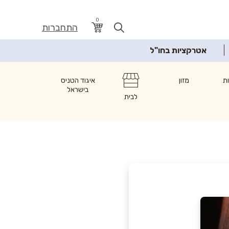
0
התחברות
אטרקציות בחו"ל
ת
מזון
איגוד הטניס
בישראל
לבית