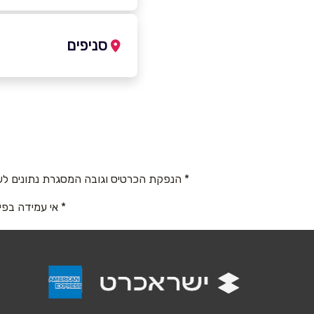
054-7785981
סניפים
ראשון לציון
שם מלא
*
הפרח 87
טלפון
*
054-7785981
* הנפקת הכרטיס וגובה המסגרת נתונים לש
נושא
*
* אי עמידה בפי
אנא חזרו אלי בקשר ל...
הודעה
*