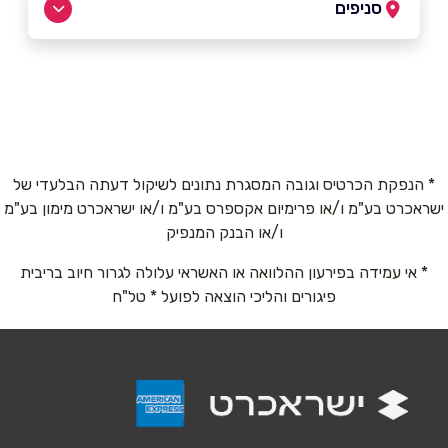
סניפים
מסעדה
שם מלא
*
כביש ראשי
04-6981066
טלפון
*
* הנפקת הכרטיס וגובה המסגרת נתונים לשיקול דעתה הבלעדי של
ישראכרט בע"מ ו/או פרימיום אקספרס בע"מ ו/או ישראכרט מימון בע"מ
אימייל
*
ו/או הבנק המנפיק
* אי עמידה בפירעון ההלוואה או האשראי עלולה לגרור חיוב בריבית
נושא
*
פיגורים והליכי הוצאה לפועל * טל"ח
אנא חזרו אלי בקשר ל...
הודעה
*