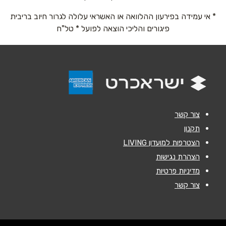
2, ארנו פנזיאס
* אי עמידה בפירעון ההלוואה או האשראי עלולה לגרור חיוב בריבית
נושא
*
0505161063
פיגורים והליכי הוצאה לפועל * טל"ח
אנא חזרו אלי בקשר ל...
הודעה
*
צור קשר
תקנון
הצטרפות למועדון LIVING
שליחה
הצהרת נגישות
מדיניות פרטיות
צור קשר