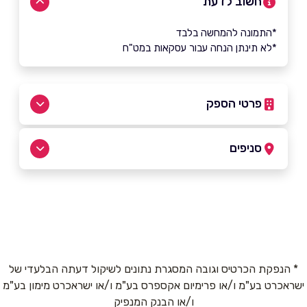
חשוב לדעת
*התמונה להמחשה בלבד
*לא תינתן הנחה עבור עסקאות במט"ח
פרטי הספק
050-5161063
סניפים
ראשון לציון
שם מלא
*
2, ארנו פנזיאס
050-5161063
טלפון
*
* הנפקת הכרטיס וגובה המסגרת נתונים לשיקול דעתה הבלעדי של
ראשון לציון
ישראכרט בע"מ ו/או פרימיום אקספרס בע"מ ו/או ישראכרט מימון בע"מ
אימייל
*
ו/או הבנק המנפיק