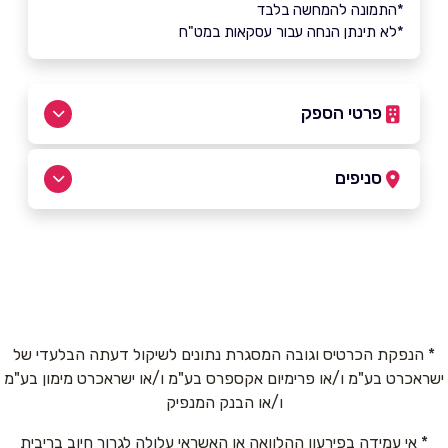
*התמונה להמחשה בלבד
*לא תינתן הנחה עבור עסקאות במט"ח
פרטי הספק
052-5686660
|
04-6951549
סניפים
טירת כרמל
שם מלא
*
קרן היסוד 2
046951549
טלפון
*
* הנפקת הכרטיס וגובה המסגרת נתונים לשיקול דעתה הבלעדי של
טירת כרמל
ישראכרט בע"מ ו/או פרימיום אקספרס בע"מ ו/או ישראכרט מימון בע"מ
אימייל
*
ו/או הבנק המנפיק
קרן היסוד 2
* אי עמידה בפירעון ההלוואה או האשראי עלולה לגרור חיוב בריבית