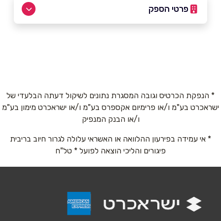
פרטי הספק
שם מלא
*
טלפון
*
* הנפקת הכרטיס וגובה המסגרת נתונים לשיקול דעתה הבלעדי של
ישראכרט בע"מ ו/או פרימיום אקספרס בע"מ ו/או ישראכרט מימון בע"מ
ו/או הבנק המנפיק
אימייל
*
* אי עמידה בפירעון ההלוואה או האשראי עלולה לגרור חיוב בריבית
פיגורים והליכי הוצאה לפועל * טל"ח
נושא
*
אנא חזרו אלי בקשר ל...
הודעה
*