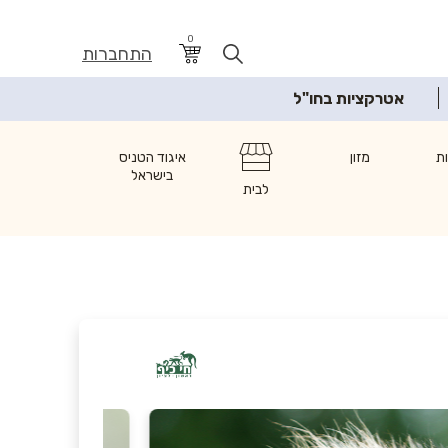
0
התחברות
אטרקציות בחו"ל
ת
מזון
איגוד הטניס
בישראל
לבית