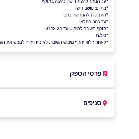
*על הנוהג להציג רישיון נהיגה בתוקף
*מיקום: מושב דישון
ָ*התמונות להמחשה בלבד
*עד גמר המלאי
*תוקף השובר למימוש עד 31.12.24
*ט.ל.ח
*לאחר חלוף תוקף מימוש השובר, לא ניתן יהיה לממש את השובר 
פרטי הספק
04-6950441
|
04-6997758
סניפים
באתר
בפייסבוק
דישון
04-6997758