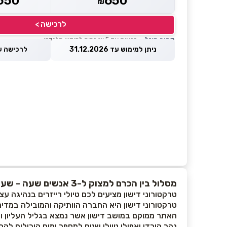
550
650
₪
לרכישה >
מחיר מוזל
— זכאות עד 5 שוברים לחודש קלנדרי
ניתן למימוש עד 31.12.2026
לרכישה עד 8.2026
מסלול בין הכרם למצוק ל-3 אנשים שעה - שעה וחצי בטרקטורוני דישון
טרקטורוני דישון מציעים לכם טיולי רייזרים בנהיגה עצ
טרקטורוני דישון היא החברה הוותיקה והמובילה במדינת י
נהר הירדן ואפילו טיולי שטח למספר ימים היכולים לה