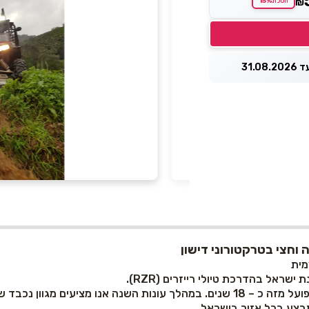
15%
₪
חסכת
31.0
מית
שראל בהדרכת טיולי רייזרים (RZR).
האתר ממוקם במושב דישון אשר נמצא בגליל העליון ופועל מזה כ – 18 שנים. במהלך עונ
תבצע בכל אזור בישראל.