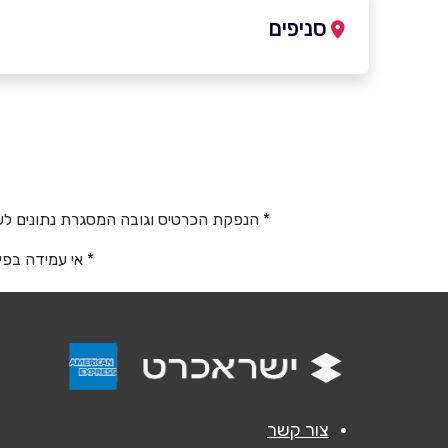
סניפים
באתר
צובה
054-5637889
שם מלא
*
טלפון
*
* הנפקת הכרטיס וגובה המסגרת נתונים לש
* אי עמידה בפי
נושא
*
אנא חזרו אלי בקשר ל...
הודעה
*
צור קשר