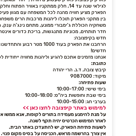
לגילאי שנה עד 14, חלק ממתקניו באוויר הפתוח וחלקם מקורים.
הפארק מציע חוויה מהנה לכל המשפחה עם מגוון פעילו
בין מתקני הפארק תוכלו ליהנות מרכבות הרים משפחת
משחקיה הכוללת ג'ימבורי ממונע, מתחם נינג'ה ענק, רח
חדר תותחים, מכוניות מתנגשות, בריכת כדורים אינטראק
חדש בקיפצובה:
חדשים!
אנחנו מזמינים אתכם להגיע וליהנות מחוויה ייחודית 
כתובת:
קיבוץ צובה, ד.נ. הרי יהודה
מיקוד: 9087000
שעות פתיחה:
בימי שישי: 10:00-17:00
בימי שבת וחופשות ביה“ס: 10:00-18:00
בערבי חג: 10:00-15:00
למימוש באתר קיפצובה לחצו כאן >>
על מנת להימנע מעמידה בתורים לקופות, אנא ממשו א
לאחר המימוש הכרטיס יהיה תקף לשנה.
לשעות פתיחת הפארק, יש להתעדכן באתר הבית.
אין צורך בהרשמה מראש, הכניסה על בסיס מקום פנוי.