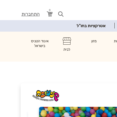
0
התחברות
אטרקציות בחו"ל
ת
מזון
איגוד הטניס
בישראל
לבית