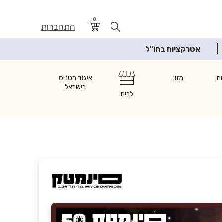
0
התחברות
אטרקציות בחו"ל
ת
מזון
איגוד הטניס
בישראל
לבית