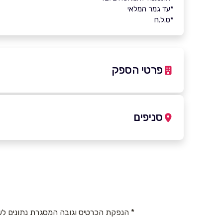
*עד גמר המלאי
*ט.ל.ח
פרטי הספק
6876*
סניפים
באתר
בפייסבוק
תל אביב יפו
הארבעה 5
שם מלא
*
6876*
טלפון
*
* הנפקת הכרטיס וגובה המסגרת נתונים לש