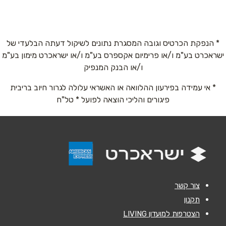
טשרניחובסקי 9
03 525-4543
טלפון
*
* הנפקת הכרטיס וגובה המסגרת נתונים לשיקול דעתה הבלעדי של
ישראכרט בע"מ ו/או פרימיום אקספרס בע"מ ו/או ישראכרט מימון בע"מ
אימייל
*
ו/או הבנק המנפיק
* אי עמידה בפירעון ההלוואה או האשראי עלולה לגרור חיוב בריבית
נושא
*
פיגורים והליכי הוצאה לפועל * טל"ח
אנא חזרו אלי בקשר ל...
הודעה
*
צור קשר
תקנון
הצטרפות למועדון LIVING
שליחה