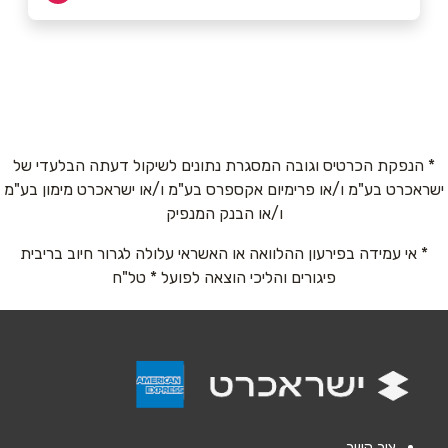
רמת גן
שם מלא
*
ז`בוטינסקי 64
054-2002020
טלפון
*
* הנפקת הכרטיס וגובה המסגרת נתונים לשיקול דעתה הבלעדי של
ישראכרט בע"מ ו/או פרימיום אקספרס בע"מ ו/או ישראכרט מימון בע"מ
אימייל
*
ו/או הבנק המנפיק
* אי עמידה בפירעון ההלוואה או האשראי עלולה לגרור חיוב בריבית
נושא
*
פיגורים והליכי הוצאה לפועל * טל"ח
אנא חזרו אלי בקשר ל...
הודעה
*
צור קשר