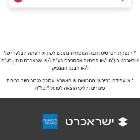
באתר
פתח תקוה
מוטה גור 9, צמוד לקניון הגדול
072-2799799
שם מלא
*
* הנפקת הכרטיס וגובה המסגרת נתונים לשיקול דעתה הבלעדי של
ישראכרט בע"מ ו/או פרימיום אקספרס בע"מ ו/או ישראכרט מימון בע"מ
טלפון
*
ו/או הבנק המנפיק
* אי עמידה בפירעון ההלוואה או האשראי עלולה לגרור חיוב בריבית
אימייל
*
פיגורים והליכי הוצאה לפועל * טל"ח
נושא
*
אנא חזרו אלי בקשר ל...
הודעה
*