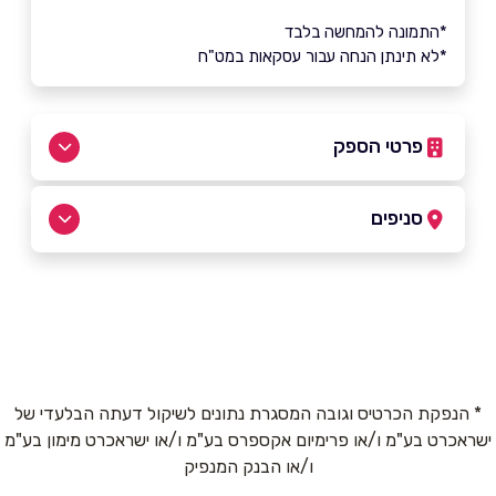
*התמונה להמחשה בלבד
*לא תינתן הנחה עבור עסקאות במט"ח
פרטי הספק
050-4221132
|
04-6453452
סניפים
נוף הגליל
שם מלא
*
מרכז האירוסים 58 (מרכז רסקו)
04-6453452
טלפון
*
* הנפקת הכרטיס וגובה המסגרת נתונים לשיקול דעתה הבלעדי של
ישראכרט בע"מ ו/או פרימיום אקספרס בע"מ ו/או ישראכרט מימון בע"מ
אימייל
*
ו/או הבנק המנפיק