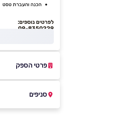
הכנה והעברת טסט
לפרטים נוספים:
09-8350229
פרטי הספק
-5348460
|
09-8350229
סניפים
נתניה
שם מלא
*
אריה רגב 15 (א.ת ספיר)
טלפון
*
09-8350229