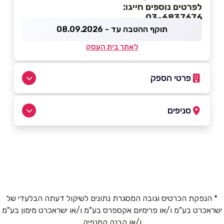
לפרטים נוספים חייגו:
03-6837676
תוקף ההטבה עד - 08.09.2026
לאתר בית העסק
פרטי הספק
050-8339508
|
03-6837676
סניפים
באתר
בפייסבוק
תל אביב - יפו
מזל דגים 4 מזל דגים 4
03-6837676
שם מלא
*
* הנפקת הכרטיס וגובה המסגרת נתונים לשיקול דעתה הבלעדי של
ישראכרט בע"מ ו/או פרימיום אקספרס בע"מ ו/או ישראכרט מימון בע"מ
טלפון
*
ו/או הבנק המנפיק