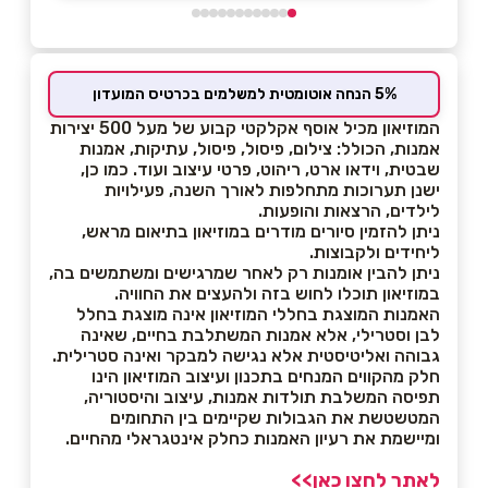
5% הנחה אוטומטית למשלמים בכרטיס המועדון
המוזיאון מכיל אוסף אקלקטי קבוע של מעל 500 יצירות
אמנות, הכולל: צילום, פיסול, פיסול, עתיקות, אמנות
שבטית, וידאו ארט, ריהוט, פרטי עיצוב ועוד. כמו כן,
ישנן תערוכות מתחלפות לאורך השנה, פעילויות
לילדים, הרצאות והופעות.
ניתן להזמין סיורים מודרים במוזיאון בתיאום מראש,
ליחידים ולקבוצות.
ניתן להבין אומנות רק לאחר שמרגישים ומשתמשים בה,
במוזיאון תוכלו לחוש בזה ולהעצים את החוויה.
האמנות המוצגת בחללי המוזיאון אינה מוצגת בחלל
לבן וסטרילי, אלא אמנות המשתלבת בחיים, שאינה
גבוהה ואליטיסטית אלא נגישה למבקר ואינה סטרילית.
חלק מהקווים המנחים בתכנון ועיצוב המוזיאון הינו
תפיסה המשלבת תולדות אמנות, עיצוב והיסטוריה,
המטשטשת את הגבולות שקיימים בין התחומים
ומיישמת את רעיון האמנות כחלק אינטגראלי מהחיים.
לאתר לחצו כאן>>