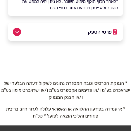
*לאחר חלוף תוקף מימוש השובר, לא ניתן יהיה לממש את
השובר ולא יינתן זיכוי או החזר כספי בגינו
פרטי הספק
שם מלא
*
* הנפקת הכרטיס וגובה המסגרת נתונים לשיקול דעתה הבלעדי של
טלפון
*
ישראכרט בע"מ ו/או פרימיום אקספרס בע"מ ו/או ישראכרט מימון בע"מ
ו/או הבנק המנפיק
אימייל
*
* אי עמידה בפירעון ההלוואה או האשראי עלולה לגרור חיוב בריבית
פיגורים והליכי הוצאה לפועל * טל"ח
נושא
*