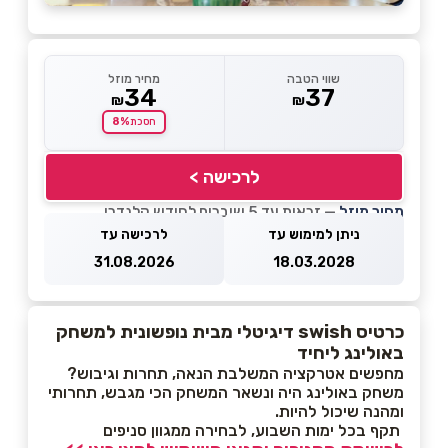
שווי הטבה
מחיר מוזל
34
37
₪
₪
8%
חסכת
לרכישה >
מחיר מוזל
— זכאות עד 5 שוברים לחודש קלנדרי
ניתן למימוש עד
לרכישה עד
31.08.2026
18.03.2028
כרטיס swish דיגיטלי מבית נופשונית למשחק
באולינג ליחיד
מחפשים אטרקציה המשלבת הנאה, תחרות וגיבוש?
משחק באולינג היה ונשאר המשחק הכי מגבש, תחרותי
ומהנה שיכול להיות.
תקף בכל ימות השבוע, לבחירה ממגוון סניפים