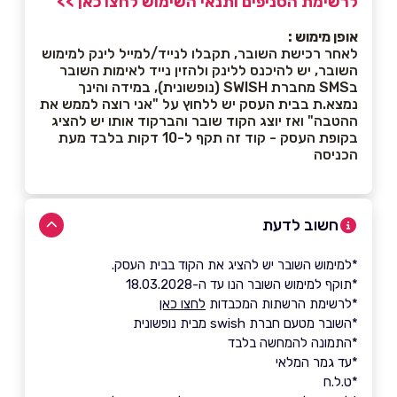
לרשימת הסניפים ותנאי השימוש לחצו כאן >>
אופן מימוש :
לאחר רכישת השובר, תקבלו לנייד/למייל לינק למימוש
השובר, יש להיכנס ללינק ולהזין נייד לאימות השובר
בSMS מחברת SWISH (נופשונית), במידה והינך
נמצא.ת בבית העסק יש ללחוץ על "אני רוצה לממש את
ההטבה" ואז יוצג הקוד שובר והברקוד אותו יש להציג
בקופת העסק - קוד זה תקף ל-10 דקות בלבד מעת
הכניסה
חשוב לדעת
*למימוש השובר יש להציג את הקוד בבית העסק.
*תוקף למימוש השובר הנו עד ה-18.03.2028
*לרשימת הרשתות המכבדות
לחצו כאן
*השובר מטעם חברת swish מבית נופשונית
*התמונה להמחשה בלבד
*עד גמר המלאי
*ט.ל.ח