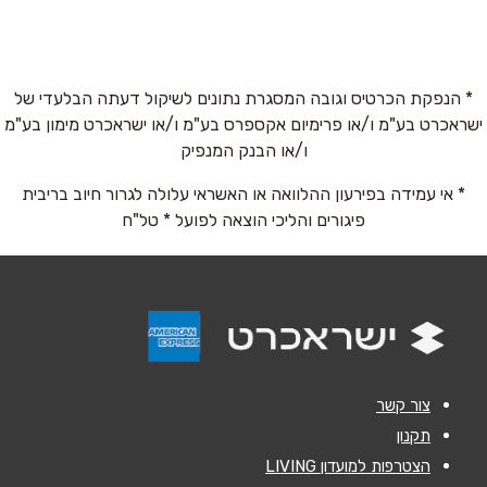
קרן היסוד 38
04-8702631
טלפון
*
* הנפקת הכרטיס וגובה המסגרת נתונים לשיקול דעתה הבלעדי של
ישראכרט בע"מ ו/או פרימיום אקספרס בע"מ ו/או ישראכרט מימון בע"מ
אימייל
*
ו/או הבנק המנפיק
* אי עמידה בפירעון ההלוואה או האשראי עלולה לגרור חיוב בריבית
נושא
*
פיגורים והליכי הוצאה לפועל * טל"ח
אנא חזרו אלי בקשר ל...
הודעה
*
צור קשר
תקנון
הצטרפות למועדון LIVING
שליחה