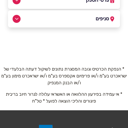
פרטי הספק
050-4499857
|
03-5200070
סניפים
ראשון לציון
שם מלא
*
בקר משה 32
03-5200070
טלפון
*
* הנפקת הכרטיס וגובה המסגרת נתונים לשיקול דעתה הבלעדי של
ישראכרט בע"מ ו/או פרימיום אקספרס בע"מ ו/או ישראכרט מימון בע"מ
אימייל
*
ו/או הבנק המנפיק
* אי עמידה בפירעון ההלוואה או האשראי עלולה לגרור חיוב בריבית
נושא
*
פיגורים והליכי הוצאה לפועל * טל"ח
אנא חזרו אלי בקשר ל...
הודעה
*