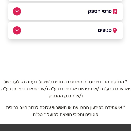
פרטי הספק
050-9422462
סניפים
בית שאן
שם מלא
*
המלך שאול 83
050-9422462
טלפון
*
* הנפקת הכרטיס וגובה המסגרת נתונים לשיקול דעתה הבלעדי של
ישראכרט בע"מ ו/או פרימיום אקספרס בע"מ ו/או ישראכרט מימון בע"מ
אימייל
*
ו/או הבנק המנפיק
* אי עמידה בפירעון ההלוואה או האשראי עלולה לגרור חיוב בריבית
נושא
*
פיגורים והליכי הוצאה לפועל * טל"ח
אנא חזרו אלי בקשר ל...