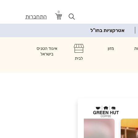
0
התחברות
אטרקציות בחו"ל
ת
מזון
איגוד הטניס
בישראל
לבית