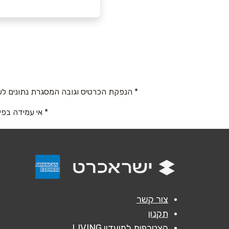
058-3346056
באתר
בפייסבוק
* הנפקת הכרטיס וגובה המסגרת נתונים לש
שם מלא
*
* אי עמידה בפי
טלפון
*
נושא
*
אנא חזרו אלי בקשר ל...
צור קשר
תקנון
הודעה
*
הצטרפות למועדון LIVING