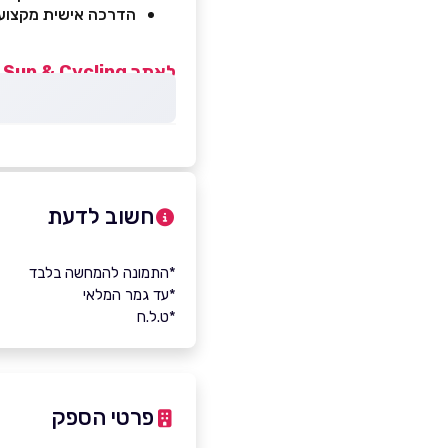
הדרכה אישית מקצוע
לאתר Sheggy Sup & Cycling לחצו כאן>>
חשוב לדעת
*התמונה להמחשה בלבד
*עד גמר המלאי
*ט.ל.ח
פרטי הספק