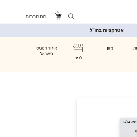
0
התחברות
אטרקציות בחו"ל
ת
מזון
איגוד הטניס
בישראל
לבית