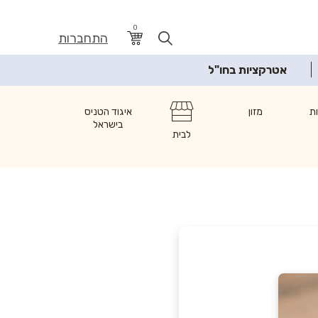
0
התחברות
אטרקציות בחו"ל
ת
מזון
איגוד הטניס
בישראל
לבית