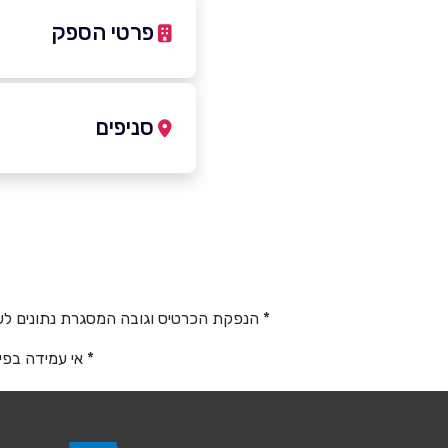
פרטי הספק
0-2321428
|
04-6740291
סניפים
סחנין
שם מלא
*
הגליל 149
טלפון
*
04-6740291
* הנפקת הכרטיס וגובה המסגרת נתונים לש
נושא
*
* אי עמידה בפי
אנא חזרו אלי בקשר ל...
הודעה
*