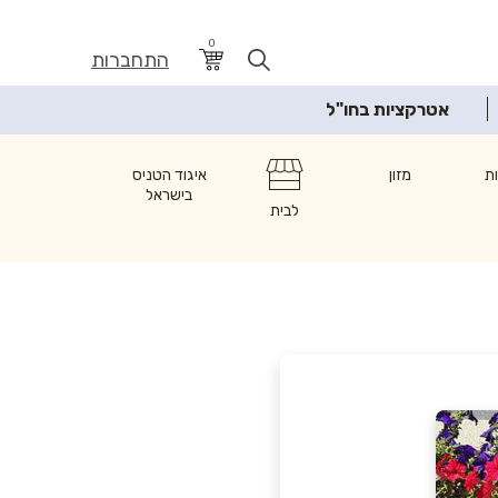
0
התחברות
אטרקציות בחו"ל
ת
מזון
איגוד הטניס
בישראל
לבית