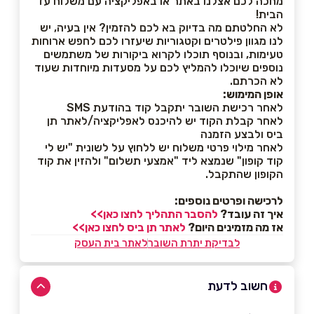
מחכה לכם אצלנו באתר או באפליקציה עם משלוח עד
הבית!
לא החלטתם מה בדיוק בא לכם להזמין? אין בעיה, יש
לנו מגוון פילטרים וקטגוריות שיעזרו לכם לחפש ארוחות
טעימות, ובנוסף תוכלו לקרוא ביקורות של משתמשים
נוספים שיוכלו להמליץ לכם על מסעדות מיוחדות שעוד
לא הכרתם.
אופן המימוש:
לאחר רכישת השובר יתקבל קוד בהודעת SMS
לאחר קבלת הקוד יש להיכנס לאפליקציה/לאתר תן
ביס ולבצע הזמנה
לאחר מילוי פרטי משלוח יש ללחוץ על לשונית "יש לי
קוד קופון" שנמצא ליד "אמצעי תשלום" ולהזין את קוד
הקופון שהתקבל.
לרכישה ופרטים נוספים:
איך זה עובד?
להסבר התהליך לחצו כאן>>
אז מה מזמינים היום?
לאתר תן ביס לחצו כאן>>
לבדיקת יתרת השובר
לאתר בית העסק
חשוב לדעת