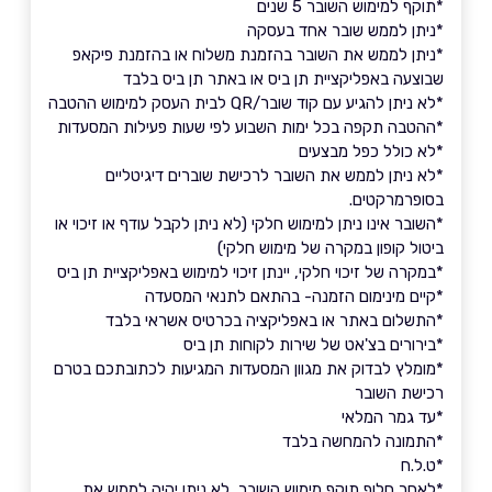
*תוקף למימוש השובר 5 שנים
*ניתן לממש שובר אחד בעסקה
*ניתן לממש את השובר בהזמנת משלוח או בהזמנת פיקאפ
שבוצעה באפליקציית תן ביס או באתר תן ביס בלבד
*לא ניתן להגיע עם קוד שובר/QR לבית העסק למימוש ההטבה
*ההטבה תקפה בכל ימות השבוע לפי שעות פעילות המסעדות
*לא כולל כפל מבצעים
*לא ניתן לממש את השובר לרכישת שוברים דיגיטליים
בסופרמרקטים.
*השובר אינו ניתן למימוש חלקי (לא ניתן לקבל עודף או זיכוי או
ביטול קופון במקרה של מימוש חלקי)
*במקרה של זיכוי חלקי, יינתן זיכוי למימוש באפליקציית תן ביס
*קיים מינימום הזמנה- בהתאם לתנאי המסעדה
*התשלום באתר או באפליקציה בכרטיס אשראי בלבד
*בירורים בצ'אט של שירות לקוחות תן ביס
*מומלץ לבדוק את מגוון המסעדות המגיעות לכתובתכם בטרם
רכישת השובר
*עד גמר המלאי
*התמונה להמחשה בלבד
*ט.ל.ח
*לאחר חלוף תוקף מימוש השובר, לא ניתן יהיה לממש את