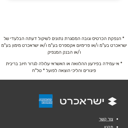
באתר
בפייסבוק
באינסטגרם
ביוטיוב
בוואטסאפ
* הנפקת הכרטיס וגובה המסגרת נתונים לשיקול דעתה הבלעדי של
שם מלא
*
ישראכרט בע"מ ו/או פרימיום אקספרס בע"מ ו/או ישראכרט מימון בע"מ
ו/או הבנק המנפיק
טלפון
*
* אי עמידה בפירעון ההלוואה או האשראי עלולה לגרור חיוב בריבית
פיגורים והליכי הוצאה לפועל * טל"ח
אימייל
*
נושא
*
אנא חזרו אלי בקשר ל...
צור קשר
הודעה
*
תקנון