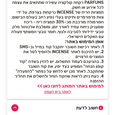
PARFUMS רקחה קולקציה עשירה שתתאים את עצמה
לכל אירוע או חשק.
תמציות הריח של INCENSE נרקחות בצרפת, על ידי
צוות פרפורמרים ותיקים בעלי נסיון רחב בעולם הבישום.
הפורמולה מורכבת מכ-30% תמצית ריח - ריכוז
שמעניק ניחוח עמיד לאורך זמן, ומשלבת אלכוהול סלק
טבעי ידידותי לסביבה ולגוף, חומר טבעי המשתף פעולה
עם האקלים הישראלי.
אופן המימוש באתר:
1. לאחר רכישת השובר יתקבל קוד במייל וב-SMS
2. יש להיכנס לאתר INCENSE ולהוסיף לסל את
המוצרים הרצויים
3. בהגיעכם לעמוד התשלום, יש להזין בשדה "קוד
קופון הנחה" המופיע בצד ימין, את קוד השובר
שהתקבל, לאחר מכן יש ללחוץ על כפתור "להפעלה"
4. כעת ניתן לראות שהקוד הוחל ולהשלים את תהליך
ההזמנה
למימוש באתר המותג לחצו כאן >>
לאתר בית העסק
חשוב לדעת