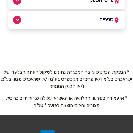
פרטי הספק
055-9829993
|
09-8785944
סניפים
טירה
שם מלא
*
כביש ראשי
09-8785944
טלפון
*
* הנפקת הכרטיס וגובה המסגרת נתונים לשיקול דעתה הבלעדי של
ישראכרט בע"מ ו/או פרימיום אקספרס בע"מ ו/או ישראכרט מימון בע"מ
אימייל
*
ו/או הבנק המנפיק
* אי עמידה בפירעון ההלוואה או האשראי עלולה לגרור חיוב בריבית
נושא
*
פיגורים והליכי הוצאה לפועל * טל"ח
אנא חזרו אלי בקשר ל...
הודעה
*