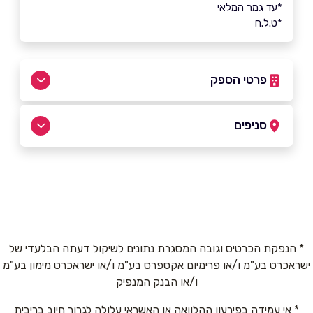
*עד גמר המלאי
*ט.ל.ח
פרטי הספק
053-6202061
סניפים
כפר יונה
שם מלא
*
סוקולוב 17
053-6202061
טלפון
*
* הנפקת הכרטיס וגובה המסגרת נתונים לשיקול דעתה הבלעדי של
ישראכרט בע"מ ו/או פרימיום אקספרס בע"מ ו/או ישראכרט מימון בע"מ
אימייל
*
ו/או הבנק המנפיק
* אי עמידה בפירעון ההלוואה או האשראי עלולה לגרור חיוב בריבית