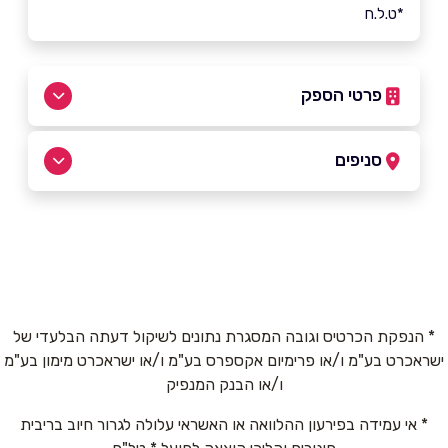
*ט.ל.ח
פרטי הספק
054-7732096
|
09-7938188
סניפים
טירה
שם מלא
*
טארק עבדול חי 139
09-7938188
טלפון
*
* הנפקת הכרטיס וגובה המסגרת נתונים לשיקול דעתה הבלעדי של
ישראכרט בע"מ ו/או פרימיום אקספרס בע"מ ו/או ישראכרט מימון בע"מ
אימייל
*
ו/או הבנק המנפיק
* אי עמידה בפירעון ההלוואה או האשראי עלולה לגרור חיוב בריבית
נושא
*