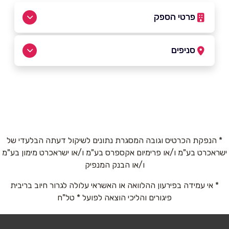
פרטי הספק
0502234444
סניפים
באקה אל גרביה
שם מלא
*
אבונר
טלפון
*
* הנפקת הכרטיס וגובה המסגרת נתונים לשיקול דעתה הבלעדי של
ישראכרט בע"מ ו/או פרימיום אקספרס בע"מ ו/או ישראכרט מימון בע"מ
אימייל
*
ו/או הבנק המנפיק
* אי עמידה בפירעון ההלוואה או האשראי עלולה לגרור חיוב בריבית
נושא
*
פיגורים והליכי הוצאה לפועל * טל"ח
אנא חזרו אלי בקשר ל...