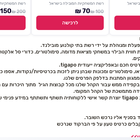
בישראל
רשת המשחקיות המובילה בישראל
רשת המשחקיות 
150 ₪
70 ₪
200 ₪
100 ₪
לרכישה
וית הבילוי במשחקי מציאות מדומה, סימולטורים, כדורי סל אלקטרוני
ים.
 חכם ובאפליקציה ייעודית tigapo.
ו, סימולטורים ומכונות שבהן ניתן לזכות בכרטיסיות/נקודות, אספו כ
ממגוון המתנות בדלפק הפרסים שלנו.
קפידה ממש עבור הקהל שלנו מכל קבוצות הגיל מתוך היכרות עם 
ידה מתמשכת של הקהל המקומי.
פאנלנד יחד עם אפליקציית tigapo יוצרת קשר אישי ללקוחותיה תשתף ותשתתף במי
 בסניף אליו נרכש השובר.
לים כרטיס טעון על פי הברקוד שנרכש
ן>>