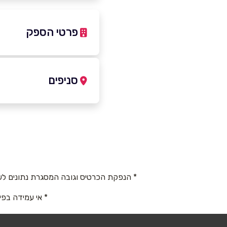
פרטי הספק
054-8975542
סניפים
באתר
בפייסבוק
חיפה
משה פלימן 4 קניון עזריאלי
שם מלא
*
054-8975542
טלפון
*
* הנפקת הכרטיס וגובה המסגרת נתונים לש
* אי עמידה בפי
נושא
*
אנא חזרו אלי בקשר ל...