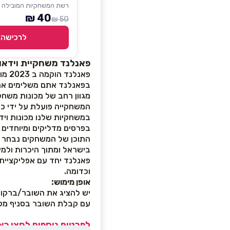
רשת המשחקיות המובילה 
40 ₪
50 ₪
לרכישה
פאנלנד משחקיית וידאו
פאנלנד הוקמה ב 2023 מופעלת ומנוהלת על ידי רשת בתי קולנוע מובילנד.
בפאנלנד אתם משלימים את חו
מגוון רחב של מכונות משחק
המשחקייה פועלת על ידי כרטיס
במשחקיות שלנו מכונות וידא
בפרסים מדליקים ומיוחדים 
התוכן של המשחקים נבחר ב
בישראל ומתוך היכרות ולמ
וכדומה.
אופן מימוש:
יש להציג את השובר/ברקוד
עם קבלת השובר בסניף מקב
לפרטים נוספים לחצו כא