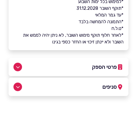
*למימוש בכל ימות השבוע
*תוקף השובר 31.12.2028
*עד גמר המלאי
*התמונה להמחשה בלבד
*ט.ל.ח
*לאחר חלוף תוקף מימוש השובר, לא ניתן יהיה לממש את
השובר ולא יינתן זיכוי או החזר כספי בגינו
פרטי הספק
02-5812211
סניפים
ירושלים
שם מלא
*
קניון מלחה ירושלים
02-6795395
טלפון
*