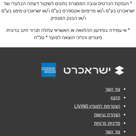
* הנפקת הכרטיס וגובה המסגרת נתונים לשיקול דעתה הבלעדי של
שוהם
ישראכרט בע"מ ו/או פרימיום אקספרס בע"מ ו/או ישראכרט מימון בע"מ
אימייל
*
ו/או הבנק המנפיק
איירפורט סיטי נתב''ג
* אי עמידה בפירעון ההלוואה או האשראי עלולה לגרור חיוב בריבית
נושא
*
03-9793933
פיגורים והליכי הוצאה לפועל * טל"ח
אנא חזרו אלי בקשר ל...
ירושלים
הודעה
*
תחנה מרכזית ירושלים
02-5001179
צור קשר
תקנון
ירושלים
הצטרפות למועדון LIVING
שליחה
הצהרת נגישות
האומן ירושלים האומן 30
מדיניות פרטיות
02-6481072
צור קשר