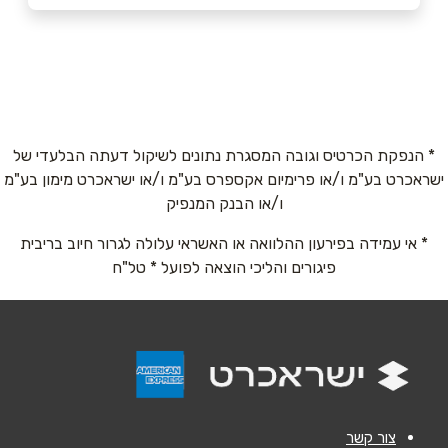
אור יהודה
שם מלא
*
צפריר 11
0526770864
טלפון
*
* הנפקת הכרטיס וגובה המסגרת נתונים לשיקול דעתה הבלעדי של
ישראכרט בע"מ ו/או פרימיום אקספרס בע"מ ו/או ישראכרט מימון בע"מ
אימייל
*
ו/או הבנק המנפיק
* אי עמידה בפירעון ההלוואה או האשראי עלולה לגרור חיוב בריבית
נושא
*
פיגורים והליכי הוצאה לפועל * טל"ח
אנא חזרו אלי בקשר ל...
הודעה
*
צור קשר