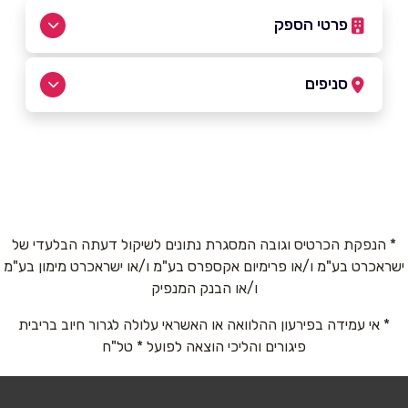
פרטי הספק
052-4745558
סניפים
אשדוד
שם מלא
*
העצמאות 93
052-4745558
טלפון
*
* הנפקת הכרטיס וגובה המסגרת נתונים לשיקול דעתה הבלעדי של
ישראכרט בע"מ ו/או פרימיום אקספרס בע"מ ו/או ישראכרט מימון בע"מ
אימייל
*
ו/או הבנק המנפיק
* אי עמידה בפירעון ההלוואה או האשראי עלולה לגרור חיוב בריבית
נושא
*
פיגורים והליכי הוצאה לפועל * טל"ח
אנא חזרו אלי בקשר ל...