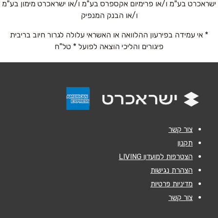
ישראכרט בע"מ ו/או פרימיום אקספרס בע"מ ו/או ישראכרט מימון בע"מ
אימייל
*
ו/או הבנק המנפיק
* אי עמידה בפירעון ההלוואה או האשראי עלולה לגרור חיוב בריבית
נושא
*
פיגורים והליכי הוצאה לפועל * טל"ח
אנא חזרו אלי בקשר ל...
הודעה
*
צור קשר
תקנון
הצטרפות למועדון LIVING
שליחה
הצהרת נגישות
מדיניות פרטיות
צור קשר