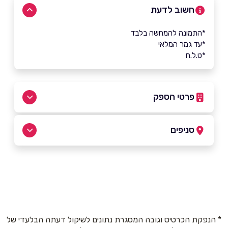
חשוב לדעת
*התמונה להמחשה בלבד
*עד גמר המלאי
*ט.ל.ח
פרטי הספק
054-8033603
|
02-6233777
סניפים
בית שמש
שם מלא
*
שדרות האמוראים 35
02-6233777
טלפון
*
* הנפקת הכרטיס וגובה המסגרת נתונים לשיקול דעתה הבלעדי של