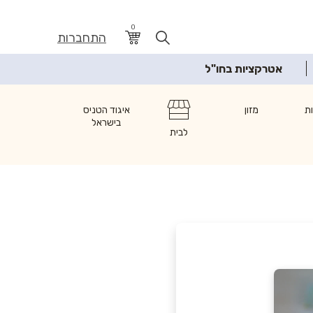
0
התחברות
אטרקציות בחו"ל
ת
מזון
איגוד הטניס
בישראל
לבית