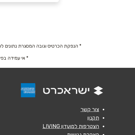
הרצליה
שם מלא
*
בן סרוק 10
טלפון
*
052-5676778
* הנפקת הכרטיס וגובה המסגרת נתונים לש
נושא
*
* אי עמידה בפי
אנא חזרו אלי בקשר ל...
הודעה
*
צור קשר
תקנון
הצטרפות למועדון LIVING
הצהרת נגישות