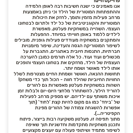
פרוייקט חיים!
אנו מאמינים כי ישנה חשיבות רבה לאופן הלמידה
וההתפתחות המוטורית של הילד וכי ניתן באמצעות
מרחב פעילות מזמין ותומך, לחזק את היכולות
המוטוריות והקוגניטיביות של כל ילד ולתרום לבטחונו
העצמי. השהייה במשחקיות פעלטון, מאפשרת
לילדים ללמוד באופן חווייתי במיוחד. ההפעלות
והמתקנים במשחקיה מעודדים פעילות גופנית, מובילים
לשיפור המוטוריקה הגסה והעדינה, שיפור מיומנויות
חברתיות, התנסות חיובית באתגרים, התגברות על
מכשולים ועוד ועוד. כל אלה תורמים כמובן להערכה
העצמית של הילד, מחזקים את בטחונו העצמי והופכים
אותו לילד מאושר ושמח יותר.
תחושות ההנאה, האושר ושמחת החיים מצטרפות לשלל
החוויות החיוביות שהילד חווה - הכול תוך כדי משחק!
השהות במשחקיות פעלטון מאפשרות גם להורים
להוריד הילוך, להשתחרר מלחצי היום-יום ולבלות זמן
איכות משותף עם ילדיהם. יש מספיק מרחב לפעילות
של 'ביחד' כמו גם מקום להיות קצת 'לחוד' (תוך
אפשרות להשגחה צמודה של ההורים מפינת
הקפיטריה...).
מתוך תפיסה זו, פעלטון משקיעה רבות בייצור, פיתוח
ותכנון משחקיות מתקדמות וחדשניות תוך שאיפה
לשיפור מתמיד ושיתופי פעולה עם יועצים מקצועיים