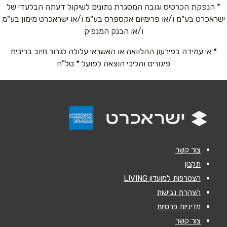
* הנפקת הכרטיס וגובה המסגרת נתונים לשיקול דעתה הבלעדי של
ישראכרט בע"מ ו/או פרימיום אקספרס בע"מ ו/או ישראכרט מימון בע"מ
טלפון
*
ו/או הבנק המנפיק
* אי עמידה בפירעון ההלוואה או האשראי עלולה לגרור חיוב בריבית
אימייל
*
פיגורים והליכי הוצאה לפועל * טל"ח
נושא
*
אנא חזרו אלי בקשר ל...
הודעה
*
צור קשר
תקנון
הצטרפות למועדון LIVING
הצהרת נגישות
מדיניות פרטיות
שליחה
צור קשר