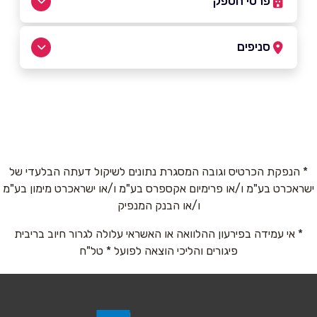
פרטי הספק
054-5300506
סניפים
ירושלים
שם מלא
*
גדעון 62
054-5300506
טלפון
*
* הנפקת הכרטיס וגובה המסגרת נתונים לשיקול דעתה הבלעדי של
ישראכרט בע"מ ו/או פרימיום אקספרס בע"מ ו/או ישראכרט מימון בע"מ
אימייל
*
ו/או הבנק המנפיק
* אי עמידה בפירעון ההלוואה או האשראי עלולה לגרור חיוב בריבית
נושא
*
פיגורים והליכי הוצאה לפועל * טל"ח
אנא חזרו אלי בקשר ל...
הודעה
*