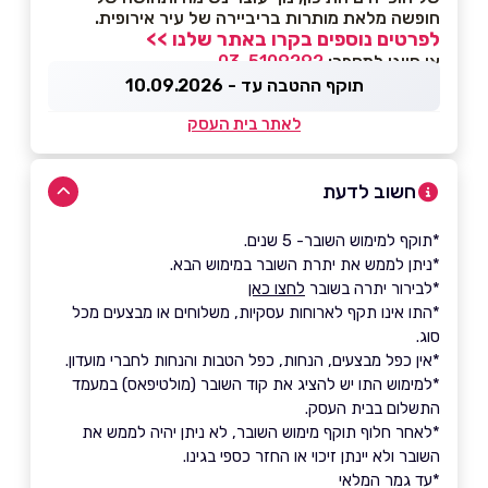
חופשה מלאת מותרות בריביירה של עיר אירופית.
לפרטים נוספים בקרו באתר שלנו >>
או חייגו למספר:
03-5109292
תוקף ההטבה עד - 10.09.2026
לאתר בית העסק
חשוב לדעת
*תוקף למימוש השובר- 5 שנים.
*ניתן לממש את יתרת השובר במימוש הבא.
*לבירור יתרה בשובר
לחצו כאן
*התו אינו תקף לארוחות עסקיות, משלוחים או מבצעים מכל
סוג.
*אין כפל מבצעים, הנחות, כפל הטבות והנחות לחברי מועדון.
*למימוש התו יש להציג את קוד השובר (מולטיפאס) במעמד
התשלום בבית העסק.
*לאחר חלוף תוקף מימוש השובר, לא ניתן יהיה לממש את
השובר ולא יינתן זיכוי או החזר כספי בגינו.
*עד גמר המלאי