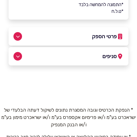
*התמונה להמחשה בלבד
*ט.ל.ח
פרטי הספק
03-5109292
סניפים
באתר
בפייסבוק
באינסטגרם
תל אביב
מעגן היאכטות, אליעזר פרי 10,
03-5109292
שם מלא
*
* הנפקת הכרטיס וגובה המסגרת נתונים לשיקול דעתה הבלעדי של
ישראכרט בע"מ ו/או פרימיום אקספרס בע"מ ו/או ישראכרט מימון בע"מ
טלפון
*
ו/או הבנק המנפיק
* אי עמידה בפירעון ההלוואה או האשראי עלולה לגרור חיוב בריבית