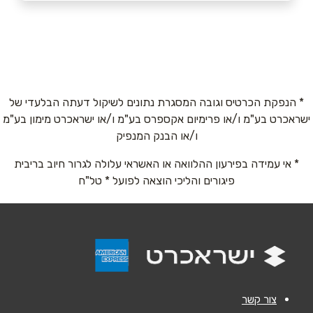
באתר
בפייסבוק
באינסטגרם
כרמיאל
החרושת 15 מתחם גן העיר
054-9764916
שם מלא
*
* הנפקת הכרטיס וגובה המסגרת נתונים לשיקול דעתה הבלעדי של
ישראכרט בע"מ ו/או פרימיום אקספרס בע"מ ו/או ישראכרט מימון בע"מ
טלפון
*
ו/או הבנק המנפיק
* אי עמידה בפירעון ההלוואה או האשראי עלולה לגרור חיוב בריבית
אימייל
*
פיגורים והליכי הוצאה לפועל * טל"ח
נושא
*
אנא חזרו אלי בקשר ל...
הודעה
*
צור קשר