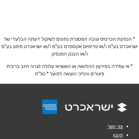
שם מלא
*
טלפון
*
* הנפקת הכרטיס וגובה המסגרת נתונים לשיקול דעתה הבלעדי של
ישראכרט בע"מ ו/או פרימיום אקספרס בע"מ ו/או ישראכרט מימון בע"מ
ו/או הבנק המנפיק
אימייל
*
* אי עמידה בפירעון ההלוואה או האשראי עלולה לגרור חיוב בריבית
פיגורים והליכי הוצאה לפועל * טל"ח
נושא
*
אנא חזרו אלי בקשר ל...
הודעה
*
צור קשר
תקנון