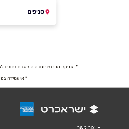
7279172
|
052-5052805
סניפים
טייבה במשולש
שם מלא
*
כביש 444
טלפון
*
052-5052805
* הנפקת הכרטיס וגובה המסגרת נתונים לש
נושא
*
* אי עמידה בפי
אנא חזרו אלי בקשר ל...
הודעה
*
צור קשר