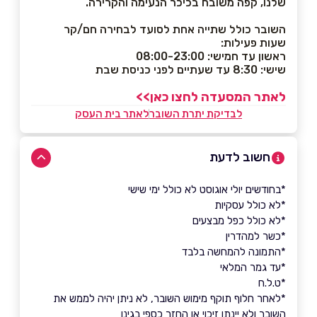
שלנו, קפה משובח בכיכר הנעימה והקרירה.
השובר כולל שתייה אחת לסועד לבחירה חם/קר
שעות פעילות:
ראשון עד חמישי: 08:00-23:00
שישי: 8:30 עד שעתיים לפני כניסת שבת
לאתר המסעדה לחצו כאן>>
לבדיקת יתרת השובר
לאתר בית העסק
חשוב לדעת
*בחודשים יולי אוגוסט לא כולל ימי שישי
*לא כולל עסקיות
*לא כולל כפל מבצעים
*כשר למהדרין
*התמונה להמחשה בלבד
*עד גמר המלאי
*ט.ל.ח
*לאחר חלוף תוקף מימוש השובר, לא ניתן יהיה לממש את
השובר ולא יינתן זיכוי או החזר כספי בגינו