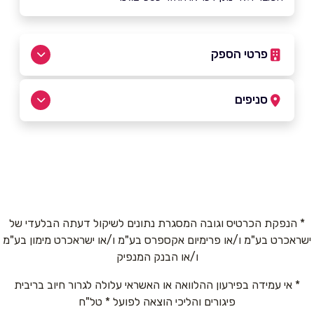
פרטי הספק
08-9757800
סניפים
באתר
בפייסבוק
באינסטגרם
אשדוד
קניון סימול הגדוד העברי 6
08-9757800
שם מלא
*
* הנפקת הכרטיס וגובה המסגרת נתונים לשיקול דעתה הבלעדי של
ישראכרט בע"מ ו/או פרימיום אקספרס בע"מ ו/או ישראכרט מימון בע"מ
טלפון
*
ו/או הבנק המנפיק
* אי עמידה בפירעון ההלוואה או האשראי עלולה לגרור חיוב בריבית
אימייל
*
פיגורים והליכי הוצאה לפועל * טל"ח