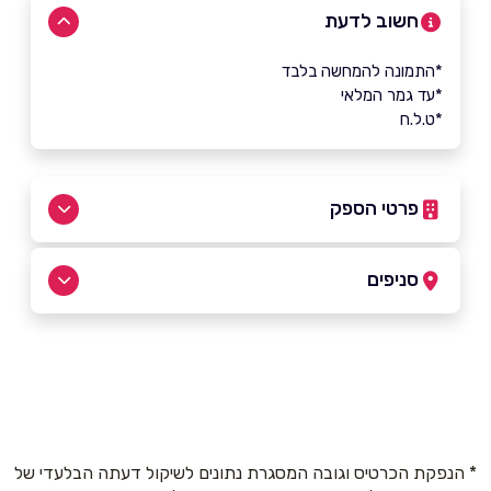
חשוב לדעת
*התמונה להמחשה בלבד
*עד גמר המלאי
*ט.ל.ח
פרטי הספק
050-3012301
סניפים
דאלית אל-כרמל
שם מלא
*
רחוב ראשי
050-3012301
טלפון
*
* הנפקת הכרטיס וגובה המסגרת נתונים לשיקול דעתה הבלעדי של