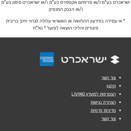
ישראכרט בע"מ ו/או פרימיום אקספרס בע"מ ו/או ישראכרט מימון בע"מ
אימייל
*
ו/או הבנק המנפיק
* אי עמידה בפירעון ההלוואה או האשראי עלולה לגרור חיוב בריבית
נושא
*
פיגורים והליכי הוצאה לפועל * טל"ח
אנא חזרו אלי בקשר ל...
הודעה
*
צור קשר
תקנון
הצטרפות למועדון LIVING
שליחה
הצהרת נגישות
מדיניות פרטיות
צור קשר