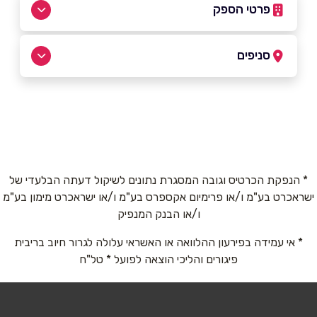
פרטי הספק
סניפים
039365595
אריאל
בפייסבוק
באינסטגרם
דרך הציונות 21, אריאל
039365595
שם מלא
*
* הנפקת הכרטיס וגובה המסגרת נתונים לשיקול דעתה הבלעדי של
ישראכרט בע"מ ו/או פרימיום אקספרס בע"מ ו/או ישראכרט מימון בע"מ
טלפון
*
ו/או הבנק המנפיק
* אי עמידה בפירעון ההלוואה או האשראי עלולה לגרור חיוב בריבית
פיגורים והליכי הוצאה לפועל * טל"ח
אימייל
*
נושא
*