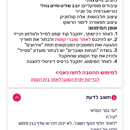
לחנים:
חיים גוזלי
עיבודים מוסיקליים:
יובב שליט וחיים גוזלי
כוריאוגרפיה: טל סנייר
עיצוב תלבושות: אלה קולסניק
עיצוב תפאורה: לימור הרשקו
אופן המימוש:
1. לאחר רכישתך, יתקבל קוד קופון למייל ולטלפון הנייד
2. יש להיכנס
לאתר שוברי קופות
ולבחור את תאריך
ההגעה ואת המושבים המבוקשים תחת "אירועים"
3. בשדה "הנחות ושוברים" יש לבחור מועדון "סטייל"
ולהזין את קוד הקופון שהתקבל
4. לאחר המימוש, יתקבל כרטיס דיגיטלי להצגה
למימוש ההטבה לחצו כאן>>
לבדיקת יתרת השובר
לאתר בית העסק
חשוב לדעת
*עד גמר המלאי
*ט.ל.ח
*לאחר חלוף תוקף השובר, לא יינתן זיכוי או עודף בגין מימוש
חלקי של השובר