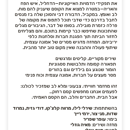
את תפקידי הדמויות האייקוניות—הדחליל, איש הפח
והאריה—במטרה למצוא את הקוסם שיעניק להם מוח,
לב ואומץ. במקביל, הדבורה דבי והסוכן שלה בז מנסים
לחבל בדרכם כדי שדבי תוכל לתפוס את מקומה של
פרלה כזמרת מובילה. בסופו של דבר, הגיבורים מגלים
שהתכונות שחיפשו כבר קיימות בתוכם, והם מצליחים
לחזור הביתה תוך הפגנת חברות וסלחנות כלפי
יריביהם. המחזה מדגיש מסרים של אמונה עצמית,
שיתוף פעולה וההבנה שאין מקום טוב יותר מהבית.
שירים מקוריים, קליטים ומרגשים
תפאורה קסומה ותלבושות ססגוניות
הומור שנוגע גם בילדים וגם בהורים
מסר מעצים על חברות, אמונה עצמית וכוח פנימי
זהו מחזמר חווייתי, צבעוני ומלא לב שמזכיר לכולנו:
לפעמים אנחנו מחפשים קסם רחוק…
אבל הבית, החברים והלב, הם הקסם האמיתי.
בהשתתפות:
שירלי לילו, מרווה קלצ'קו, דודי גזית, נמרוד
שדות, מני צור, ירמי רייך
בימוי:
עופר שפריר
מחזה ושירים:
מאיה גוזלי