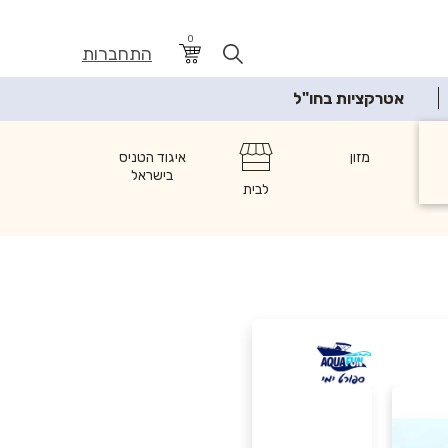
0
התחברות
אטרקציות בחו"ל
ת
מזון
איגוד הטניס
בישראל
לבית