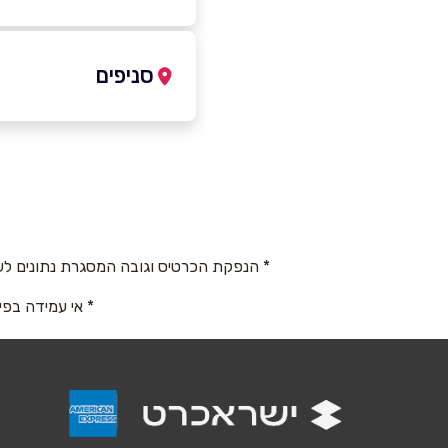
053-3440031‬
סניפים
באתר
בפייסבוק
אילת
מרינה אילת
שם מלא
*
053-3440031‬
טלפון
*
* הנפקת הכרטיס וגובה המסגרת נתונים לש
* אי עמידה בפי
נושא
*
אנא חזרו אלי בקשר ל...
הודעה
*