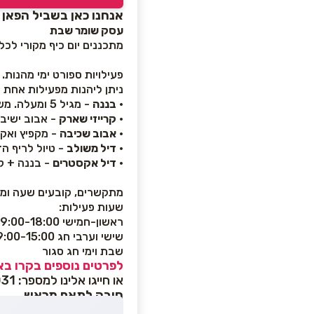
אנחנו כאן בשביל הפאן
עסק שומר שבת
מתכננים יום כיף מקורי לכל
פעילויות ספורט ימי מהנות.
ניתן ליהנות מפעילות אחת או מכר
•
בננה
- מגיל 5 ומעלה. משך הפעילות כ-15 דקות
•
קרייזי שארק
- אבוב ישיבה כיפי ומהיר - מ
•
אבוב שכיבה
- מקפיץ ואקסטרימי - מגיל 6
•
דיל משולב
- טיול לריף ה
•
דיל אקסטרים
- בננה + ק
מתקשרים, קובעים שעה ומגי
שעות פעילות:
ראשון-חמישי 9:00-18:00
שישי וערבי חג 9:00-15:00
שבת וימי חג סגור
לפרטים נוספים בקרו בא
או חייגו אלינו למספר: 053-3440031
חובה לתאם מראש